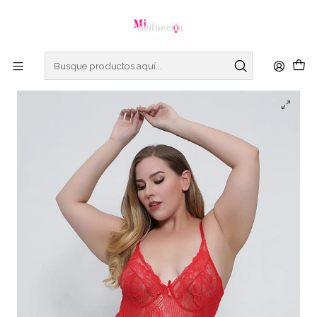
Este es el texto del slide
Leer más
Inicio
Bodies
Body Red "Edén"