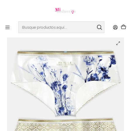
Este es el texto del slide
Leer más
Inicio
Ropa interior
Cachetero Turqui