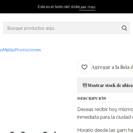
Inicio
Entrega inmediata Bogotá
Este es el texto del slide
Leer más
|
Entrega inm
A
as
Mallas
Promociones
Cantidad
Agregar a la lista 
Mostrar stock de ubica
DESCRIPCIÓN
Deseas recibir hoy mism
inmediata para la ciudad
Horario desde las 9am h