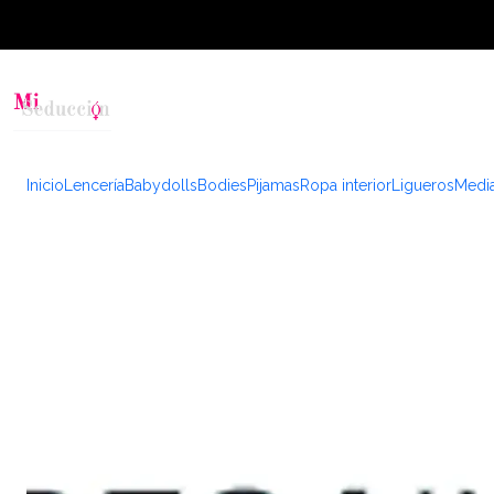
Inicio
Lencería
Babydolls
Bodies
Pijamas
Ropa interior
Ligueros
Medi