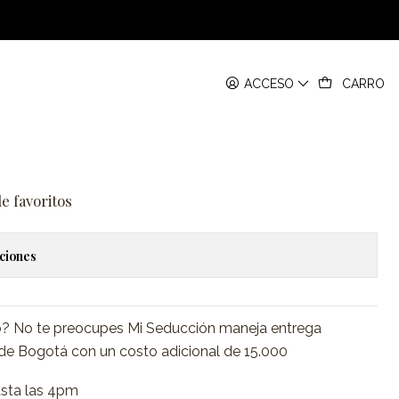
ACCESO
CARRO
ediata Bogotá
gregar al Carrito
Comprar ahora
de favoritos
ciones
o? No te preocupes Mi Seducción maneja entrega
 de Bogotá con un costo adicional de 15.000
asta las 4pm