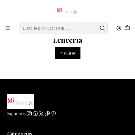
Este es el texto del slide
Leer más
Inicio
Lencería
Lencería
Filtros
Síguenos
Categorías