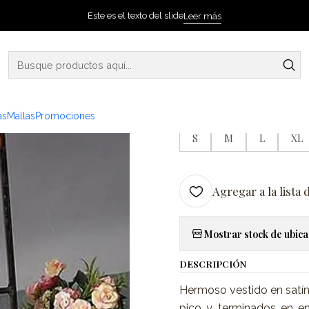
Inicio
Pijamas
Pijama en satín lila
Este es el texto del slide
Leer más
|
Pijama en sat
as
Mallas
Promociones
TALLA
S
M
L
XL
Agregar a la lista 
Mostrar stock de ubica
DESCRIPCIÓN
Hermoso vestido en satín
pico y terminados en en