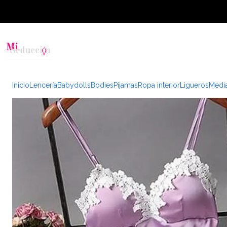
Inicio
Lencería
Babydolls
Bodies
Pijamas
Ropa interior
Ligueros
Medi