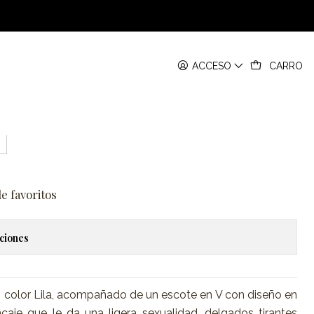
ACCESO
CARRO
ín lila
de favoritos
ciones
 color Lila, acompañado de un escote en V con diseño en
caje que le da una ligera sexualidad, delgados tirantes